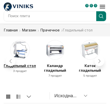
0
0
0
Поиск
плита
Главная
Магазин
Прачечное
Гладильный стол
е
Гладильный стол
Каландр
Каток
гладильный
гладильный
3 продукт
7 продукт
5 продукт