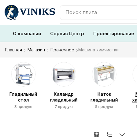
Поиск
плита
О компании
Сервис Центр
Проектирование
Главная
Магазин
Прачечное
Машина химчистки
ое
Гладильный
Каландр
Каток
стол
гладильный
гладильный
х
3 продукт
7 продукт
5 продукт