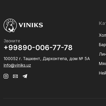
Ка
Хо
Звоните
Ба
+99890-006-77-78
Лин
100052 г. Ташкент, Дархонтепа, дом № 5А
Мя
info@viniks.uz
Не