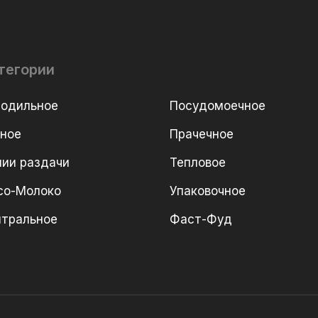
тегории
лодильное
Посудомоечное
рное
Прачечное
ии раздачи
Тепловое
со-Молоко
Упаковочное
йтральное
Фаст-Фуд