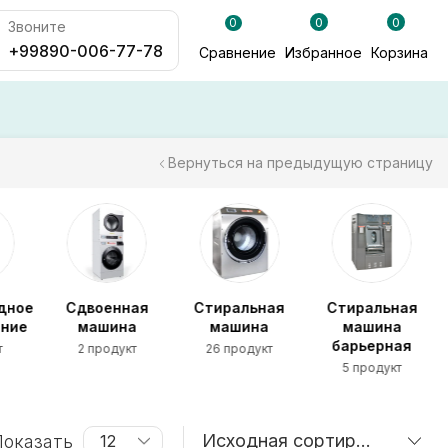
0
0
0
Звоните
+99890-006-77-78
Сравнение
Избранное
Корзина
Вернуться на предыдущую страницу
дное
Сдвоенная
Стиральная
Стиральная
ание
машина
машина
машина
барьерная
т
2 продукт
26 продукт
5 продукт
оказать