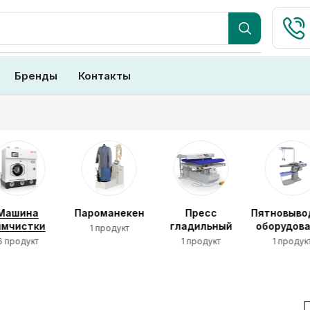
Бренды
Контакты
Машина
Пароманекен
Пресс
Пятновыво
имчистки
гладильный
оборудов
1 продукт
6 продукт
1 продукт
1 продук
П