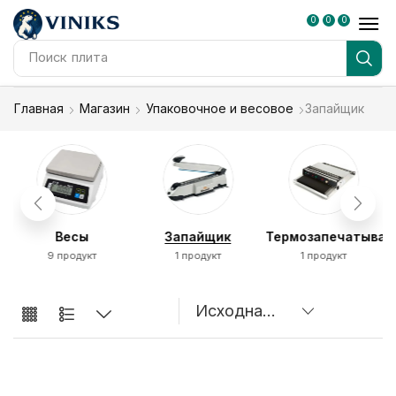
0
0
0
Поиск
плита
Главная
Магазин
Упаковочное и весовое
Запайщик
Весы
Запайщик
Термозапечатыва
9 продукт
1 продукт
1 продукт