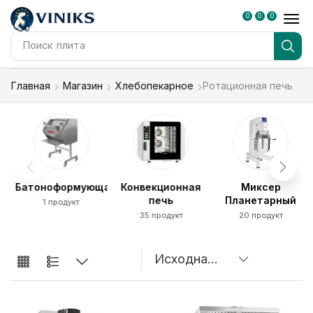
0
0
0
Поиск
плита
Главная
Магазин
Хлебопекарное
Ротационная печь
Батоноформующая
Конвекционная
Миксер
печь
Планетарный
1 продукт
35 продукт
20 продукт