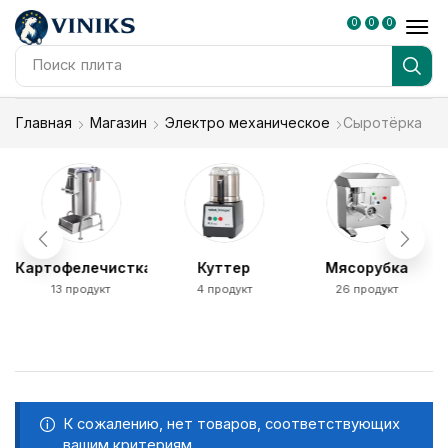
0
0
0
Поиск
плита
Главная
Магазин
Электро механическое
Сыротёрка
Картофелечистка
Куттер
Мясорубка
13 продукт
4 продукт
26 продукт
К сожалению, нет товаров, соответствующих
вашим критериям