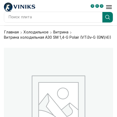
0
0
0
Поиск
плита
Главная
Холодильное
Витрина
Витрина холодильная А30 SM 1,4-G Polair (VTi3v-G (GN1/4))