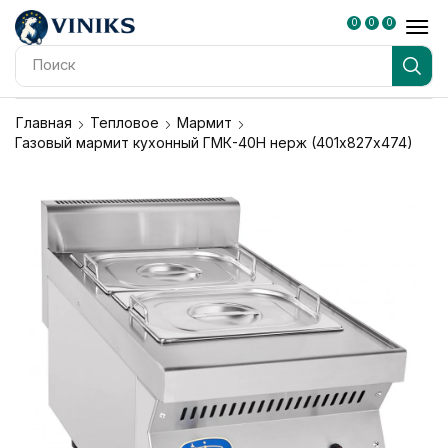
0
0
0
Поиск
блендер
Главная
Тепловое
Мармит
Газовый мармит кухонный ГМК-40Н нерж (401х827х474)