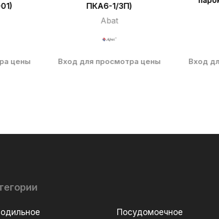
паро
01)
ПКА6-1/3П)
Abat
ра цены
Вход для просмотра цены
Вход д
тегории
лодильное
Посудомоечное