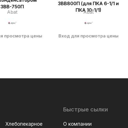
конденсатором
ЗВВ800П (для ПКА 6-1/1 и
ЗВВ-750П
ПКА 10-1/1)
Abat
Abat
ля просмотра цены
Вход для просмотра цены
Быстрые сылки
Хлебопекарное
О компании