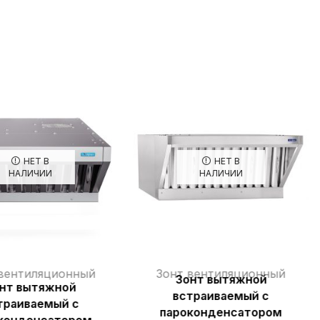
НЕТ В
НЕТ В
НАЛИЧИИ
НАЛИЧИИ
вентиляционный
Зонт вентиляционный
Зонт вытяжной
нт вытяжной
встраиваемый с
траиваемый с
пароконденсатором