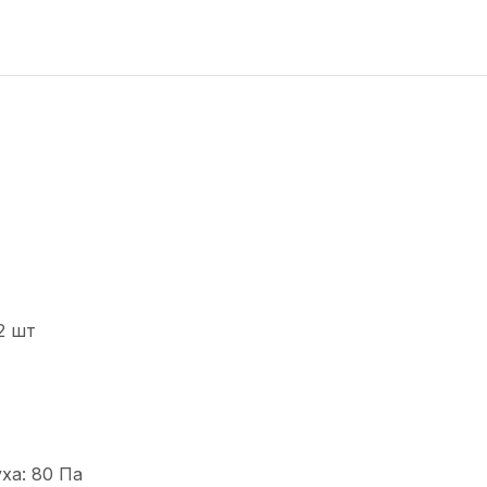
2 шт
ха: 80 Па