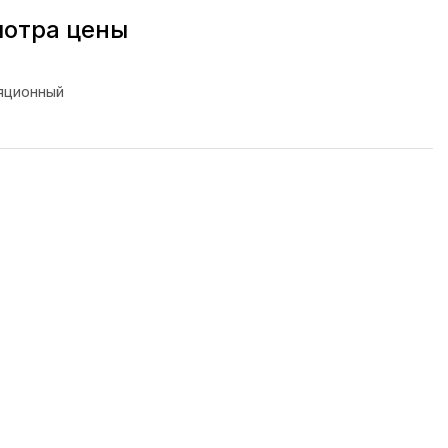
мотра цены
яционный