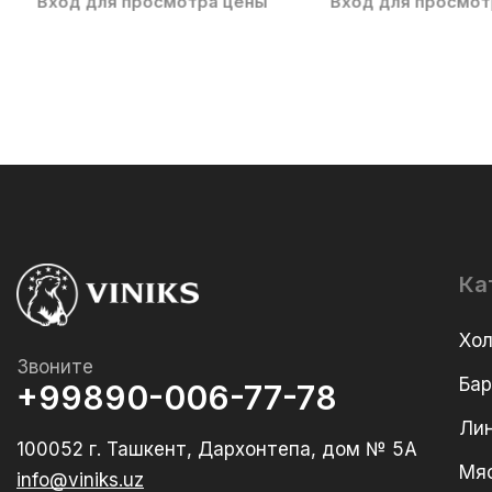
Вход для просмотра цены
Вход для просмот
Ка
Хо
Звоните
Ба
+99890-006-77-78
Лин
100052 г. Ташкент, Дархонтепа, дом № 5А
Мя
info@viniks.uz