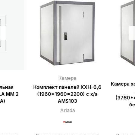
Камера
Камера х
льная
Комплект панелей КХН-6,6
LA MM 2
(1960*1960*2200) с х/а
(3760*
A)
AМS103
бе
Ariada