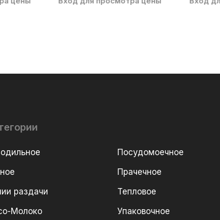
ра цены
Вход для просмотра цены
Вход д
тегории
лодильное
Посудомоечное
рное
Прачечное
ии раздачи
Тепловое
со-Молоко
Упаковочное