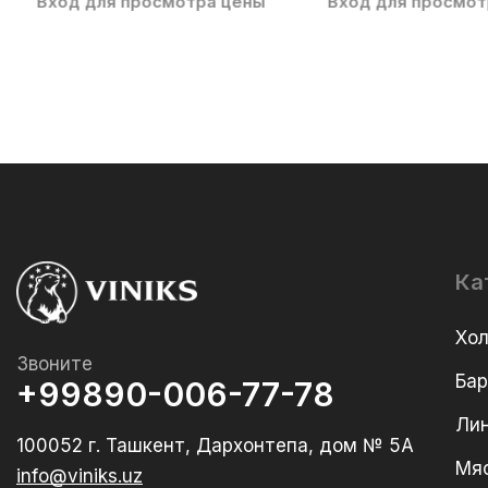
Вход для просмотра цены
Вход для просмот
Ка
Хо
Звоните
Ба
+99890-006-77-78
Лин
100052 г. Ташкент, Дархонтепа, дом № 5А
Мя
info@viniks.uz