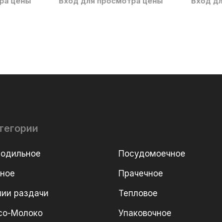
ра цены
Вход для просмотра цены
Вход д
тегории
лодильное
Посудомоечное
рное
Прачечное
ии раздачи
Тепловое
со-Молоко
Упаковочное