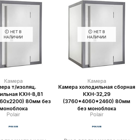
НЕТ В
НЕТ В
НАЛИЧИИ
НАЛИЧИИ
Камера
Камера
ера т/изоляц.
Камера холодильная сборная
ильная КХН-8,81
КХН-32,29
60х2200) 80мм без
(3760*4060*2460) 80мм
моноблока
без моноблока
Polair
Polair