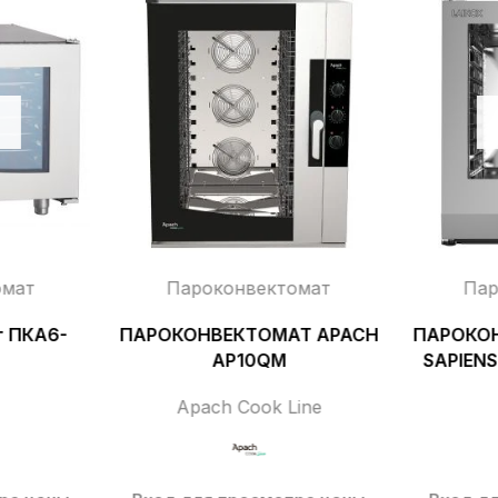
омат
Пароконвектомат
Пар
т ПКА6-
ПАРОКОНВЕКТОМАТ APACH
ПАРОКОН
AP10QM
SAPIENS
Apach Cook Line