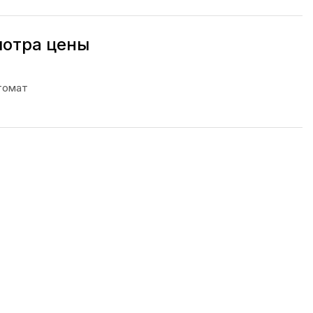
мотра цены
томат