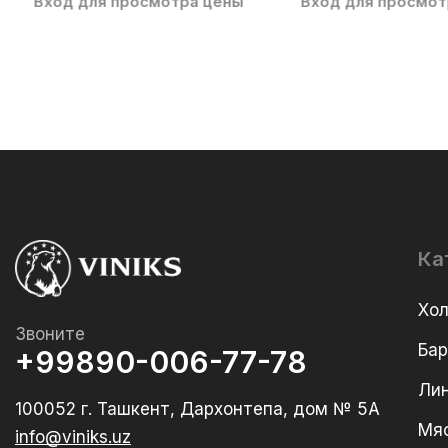
Вход для просмотра цены
Вход для просмот
Ка
Хо
Звоните
Ба
+99890-006-77-78
Лин
100052 г. Ташкент, Дархонтепа, дом № 5А
Мя
info@viniks.uz