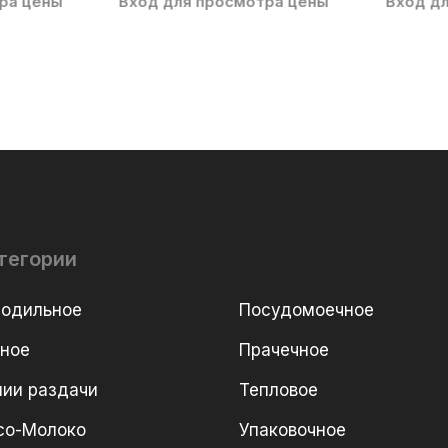
ра цены
Вход для просмотра цены
Вход д
тегории
лодильное
Посудомоечное
рное
Прачечное
ии раздачи
Тепловое
со-Молоко
Упаковочное