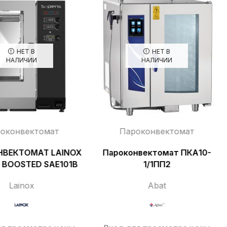
НЕТ В
НЕТ В
НАЛИЧИИ
НАЛИЧИИ
оконвектомат
Пароконвектомат
ВЕКТОМАТ LAINOX
Пароконвектомат ПКА10-
 BOOSTED SAE101B
1/1ПП2
Lainox
Abat