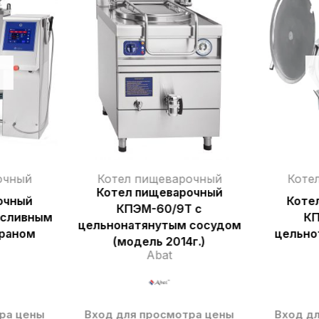
очный
Котел пищеварочный
Коте
Котел пищеварочный
очный
Коте
КПЭМ-60/9Т с
 сливным
КП
цельнонатянутым сосудом
краном
цельно
(модель 2014г.)
Abat
ра цены
Вход для просмотра цены
Вход д