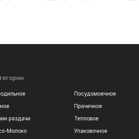
тегории
лодильное
Посудомоечное
рное
Прачечное
ии раздачи
Тепловое
со-Молоко
Упаковочное