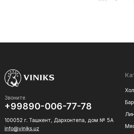
Ка
Хо
Звоните
Ба
+99890-006-77-78
Лин
100052 г. Ташкент, Дархонтепа, дом № 5А
Мя
info@viniks.uz