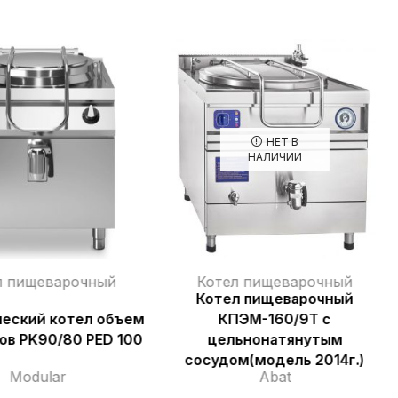
НЕТ В
НАЛИЧИИ
л пищеварочный
Котел пищеварочный
Котел пищеварочный
еский котел объем
КПЭМ-160/9Т с
ов PK90/80 PED 100
цельнонатянутым
сосудом(модель 2014г.)
Modular
Abat