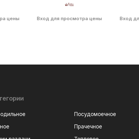
ра цены
Вход для просмотра цены
Вход д
тегории
лодильное
Посудомоечное
рное
Прачечное