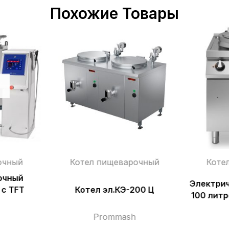
Похожие Товары
очный
Котел пищеварочный
Коте
очный
Электрич
с TFT
Котел эл.КЭ-200 Ц
100 литр
Prommash