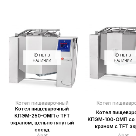
НЕТ В
НЕТ В
НАЛИЧИИ
НАЛИЧИИ
Котел пищеварочный
Котел пищевар
Котел пищеварочный
Котел пищевар
КПЭМ-250-ОМП с TFT
КПЭМ-100-ОМП со
экраном, цельнотянутый
краном с TFT э
сосуд
Abat
Abat