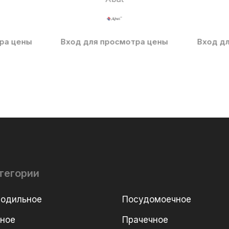
ра цены
Вход для просмотра цены
Вход д
тегории
лодильное
Посудомоечное
рное
Прачечное