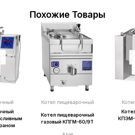
Похожие Товары
очный
Котел пищеварочный
Коте
очный
Коте
Котел пищеварочный
 сливным
КПЭМ-
газовый КПГМ-60/9Т
краном
Abat