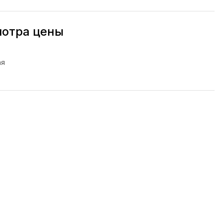
мотра цены
ая