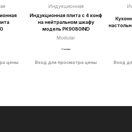
ая
Индукционная
И
ионная
Индукционная плита с 4 конф
Кухон
лита
на нейтральном шкафу
настольн
,0
модель РК9080IND
Modular
ра цены
Вход для просмотра цены
Вход д