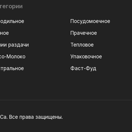
тегории
лодильное
Посудомоечное
рное
Прачечное
ии раздачи
Тепловое
со-Молоко
Упаковочное
йтральное
Фаст-Фуд
Ca. Все права защищены.