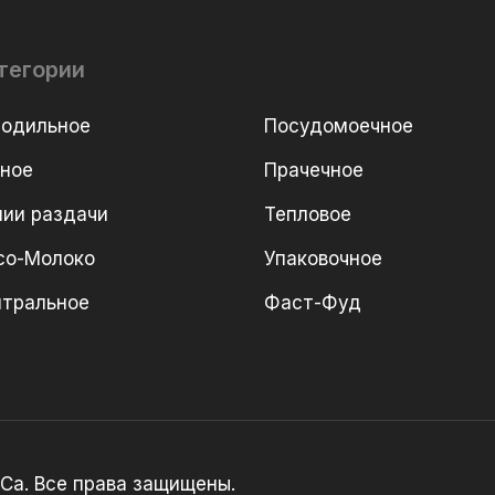
тегории
лодильное
Посудомоечное
рное
Прачечное
ии раздачи
Тепловое
со-Молоко
Упаковочное
йтральное
Фаст-Фуд
Ca. Все права защищены.