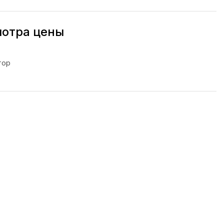
мотра цены
тор