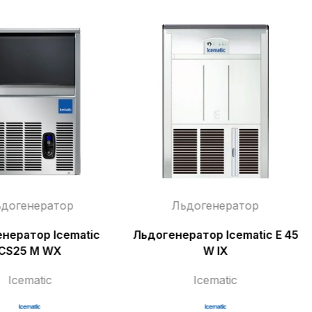
догенератор
Льдогенератор
нератор Icematic
Льдогенератор Icematic E 45
CS25 M WX
W IX
Icematic
Icematic