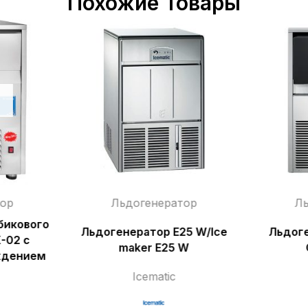
Похожие Товары
тор
Льдогенератор
Ль
бикового
Льдогенератор E25 W/Ice
Льдоге
-02 с
maker E25 W
ждением
Icematic