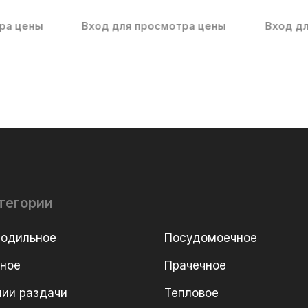
ра цены
Вход для просмотра цены
Вход д
тегории
лодильное
Посудомоечное
рное
Прачечное
ии раздачи
Тепловое