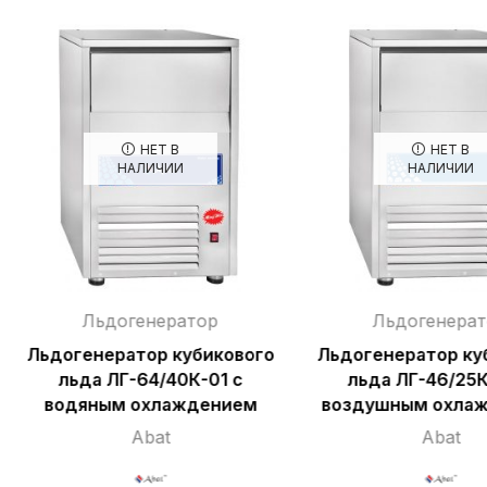
НЕТ В
НЕТ В
НАЛИЧИИ
НАЛИЧИИ
Льдогенератор
Льдогенера
Льдогенератор кубикового
Льдогенератор ку
льда ЛГ-64/40К-01 с
льда ЛГ-46/25К
водяным охлаждением
воздушным охла
Abat
Abat