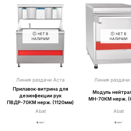
НЕТ В
НЕТ В
НАЛИЧИИ
НАЛИЧИИ
Линия раздачи Аста
Линия раздачи
Прилавок-витрина для
Модуль нейтра
дезинфекции рук
МН-70КМ нерж. 
ПВДР-70КМ нерж. (1120мм)
Abat
Abat