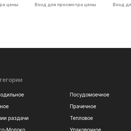
ра цены
Вход для просмотра цены
Вход д
тегории
лодильное
Посудомоечное
рное
Прачечное
ии раздачи
Тепловое
со-Молоко
Упаковочное