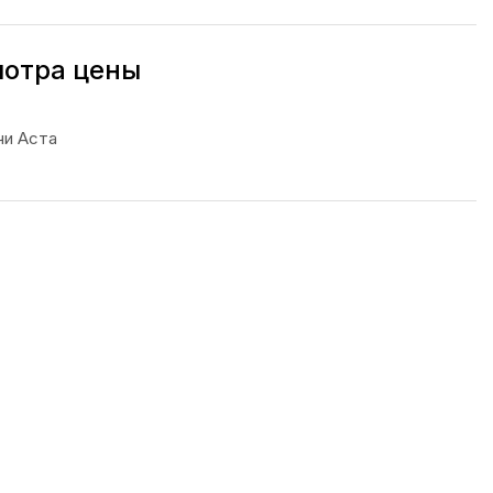
мотра цены
чи Аста