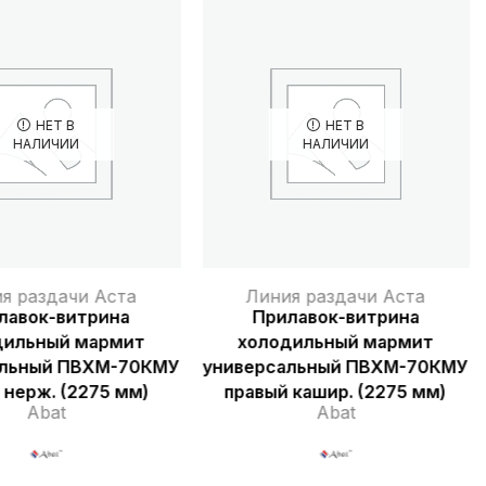
НЕТ В
НЕТ В
НАЛИЧИИ
НАЛИЧИИ
я раздачи Аста
Линия раздачи Аста
лавок-витрина
Прилавок-витрина
дильный мармит
холодильный мармит
альный ПВХМ-70КМУ
универсальный ПВХМ-70КМУ
 нерж. (2275 мм)
правый кашир. (2275 мм)
Abat
Abat