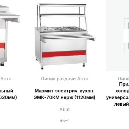
 Аста
Линия раздачи Аста
Лини
При
льный
Мармит электрич. кухон.
холо
(630мм)
ЭМК-70КМ нерж (1120мм)
универс
левый
Abat