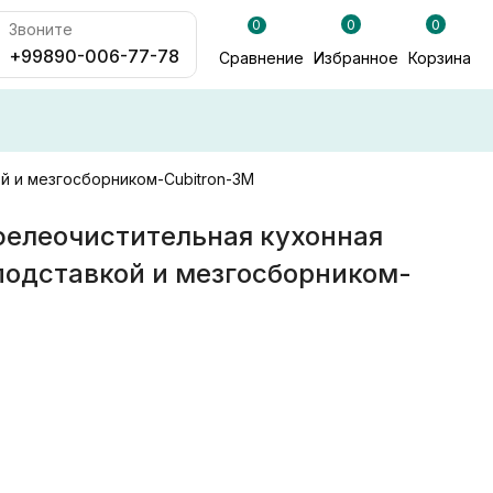
0
0
0
Звоните
+99890-006-77-78
Сравнение
Избранное
Корзина
й и мезгосборником-Cubitron-3М
елеочистительная кухонная
подставкой и мезгосборником-