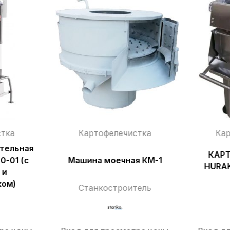
тка
Картофелечистка
Ка
тельная
КАР
0-01 (с
Машина моечная КМ-1
HURA
 и
ком)
Станкостроитель