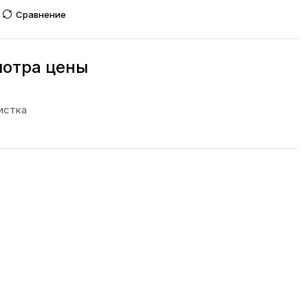
Сравнение
мотра цены
истка