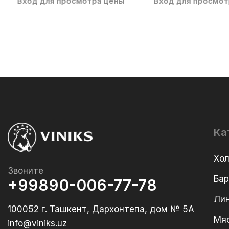
Вход для просмотра цены
Вход для просмот
Ка
Хо
Звоните
Ба
+99890-006-77-78
Лин
100052 г. Ташкент, Дархонтепа, дом № 5А
Мя
info@viniks.uz