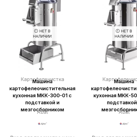
НЕТ В
НЕТ В
НАЛИЧИИ
НАЛИЧИИ
Картофелечистка
Картофелечис
Машина
Машина
картофелеочистительная
картофелеочисти
кухонная МКК-300-01 с
кухонная МКК-50
подставкой и
подставкой
мезгосборником
мезгосборни
Abat
Abat