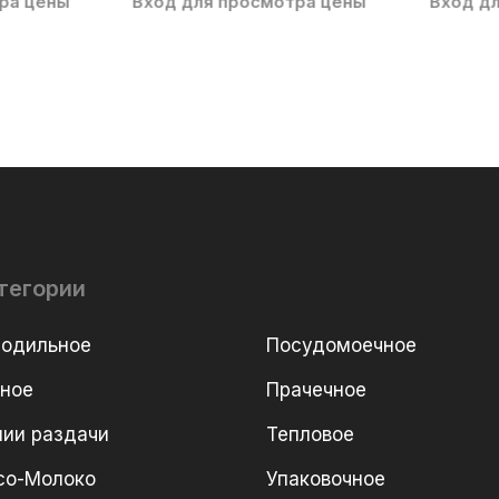
ра цены
Вход для просмотра цены
Вход д
тегории
лодильное
Посудомоечное
рное
Прачечное
ии раздачи
Тепловое
со-Молоко
Упаковочное