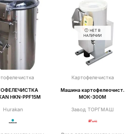
НЕТ В
НАЛИЧИИ
ртофелечистка
Картофелечистка
ТОФЕЛЕЧИСТКА
Машина картофелеочист.
KAN HKN-PPF15M
МОК-300М
Hurakan
Завод ТОРГМАШ