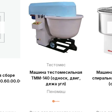
Тестомес
Машина тестомесильная
Машина
в сборе
ТММ-140 (односк, двиг,
спиральн
0.60.00.000СБ
дежа угл)
(
Пензмаш