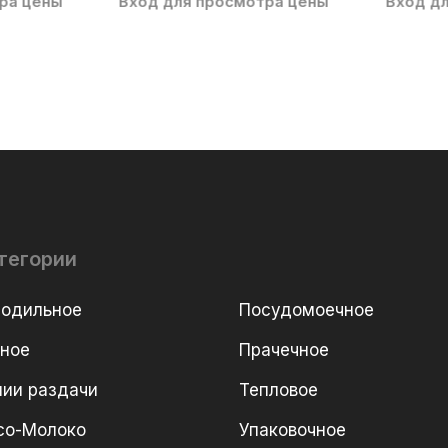
ра цены
Вход для просмотра цены
Вход д
тегории
лодильное
Посудомоечное
рное
Прачечное
ии раздачи
Тепловое
со-Молоко
Упаковочное