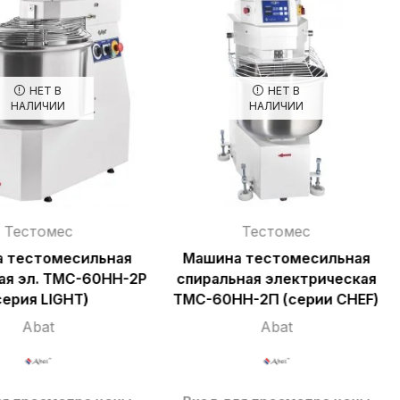
НЕТ В
НЕТ В
НАЛИЧИИ
НАЛИЧИИ
Тестомес
Тестомес
 тестомесильная
Машина тестомесильная
ая эл. ТМС-60НН-2Р
спиральная электрическая
серия LIGHT)
ТМС-60НН-2П (серии CHEF)
Abat
Abat