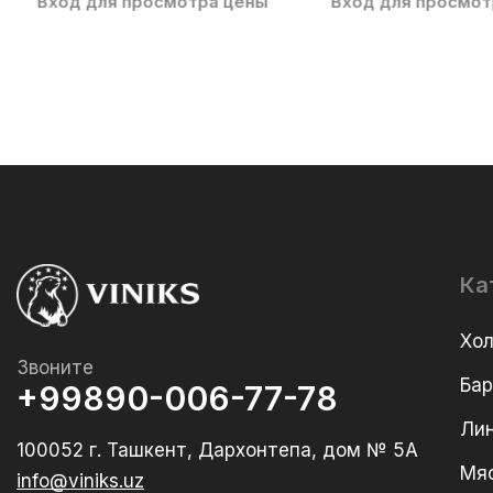
Вход для просмотра цены
Вход для просмот
Ка
Хо
Звоните
Ба
+99890-006-77-78
Лин
100052 г. Ташкент, Дархонтепа, дом № 5А
Мя
info@viniks.uz