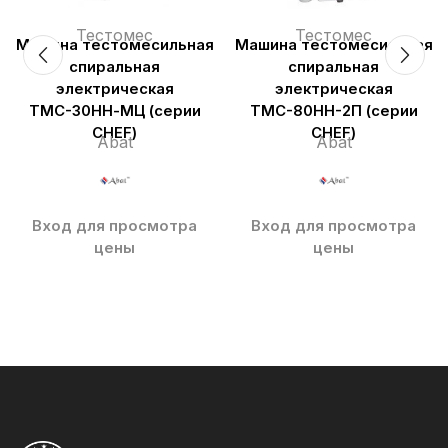
Тестомес
Тестомес
Машина тестомесильная
Машина тестомесильная
спиральная
спиральная
электрическая
электрическая
ТМС-30НН-МЦ (серии
ТМС-80НН-2П (серии
CHEF)
CHEF)
Abat
Abat
Вход для просмотра
Вход для просмотра
цены
цены