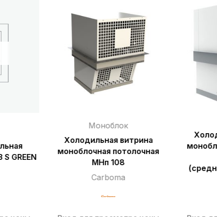
Моноблок
Холо
Холодильная витрина
льная
монобл
моноблочная потолочная
 S GREEN
МНп 108
(средн
Carboma