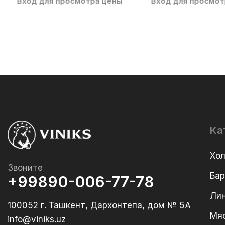
Вход для просмотра цены
Вход для просмот
Ка
Хо
Звоните
Ба
+99890-006-77-78
Лин
100052 г. Ташкент, Дархонтепа, дом № 5А
Мя
info@viniks.uz