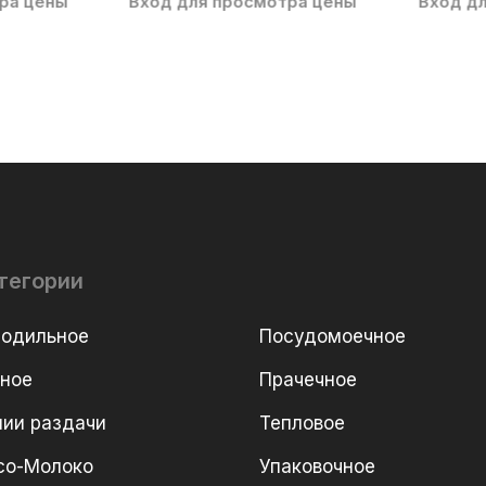
ра цены
Вход для просмотра цены
Вход д
тегории
лодильное
Посудомоечное
рное
Прачечное
ии раздачи
Тепловое
со-Молоко
Упаковочное