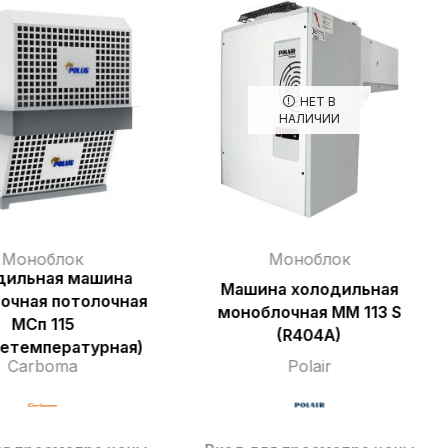
НЕТ В
НАЛИЧИИ
Моноблок
Моноблок
дильная машина
Машина холодильная
очная потолочная
моноблочная MМ 113 S
МСп 115
(R404A)
етемпературная)
Carboma
Polair