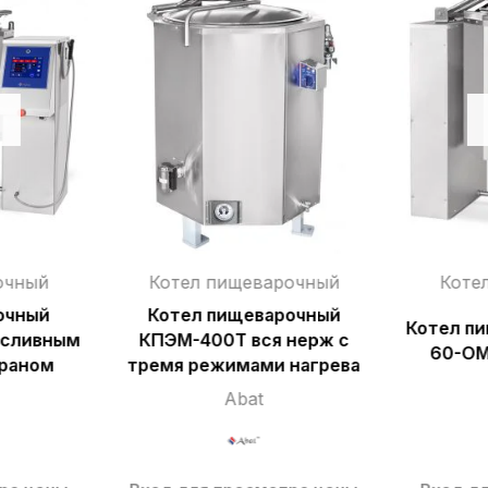
очный
Котел пищеварочный
Коте
очный
Котел пищеварочный
Котел п
 сливным
КПЭМ-400Т вся нерж с
60-ОМ
краном
тремя режимами нагрева
Abat