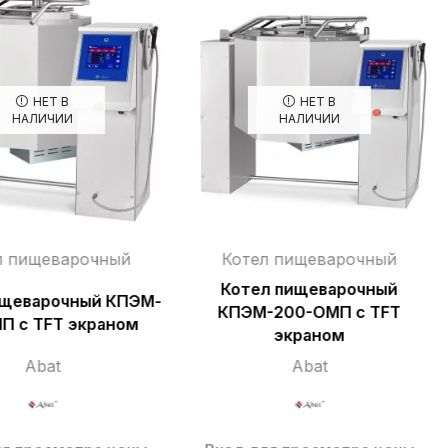
НЕТ В
НЕТ В
НАЛИЧИИ
НАЛИЧИИ
л пищеварочный
Котел пищеварочный
Котел пищеварочный
ищеварочный КПЭМ-
КПЭМ-200-ОМП с TFT
П c TFT экраном
экраном
Abat
Abat