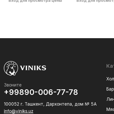
Вход для просмотра цены
Вход для просмот
Ка
Хо
Звоните
Ба
+99890-006-77-78
Лин
100052 г. Ташкент, Дархонтепа, дом № 5А
Мя
info@viniks.uz