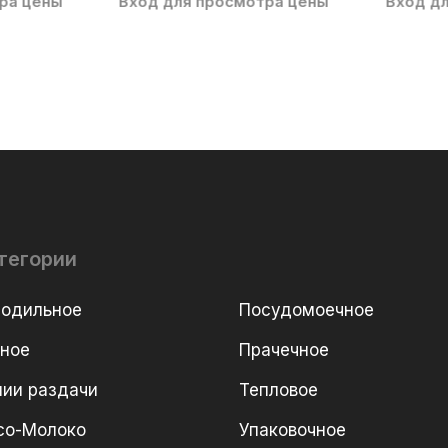
ра цены
Вход для просмотра цены
Вход д
тегории
лодильное
Посудомоечное
рное
Прачечное
ии раздачи
Тепловое
со-Молоко
Упаковочное