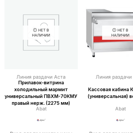
НЕТ В
НЕТ В
НАЛИЧИИ
НАЛИЧИИ
Линия раздачи Аста
Линия раздачи
Прилавок-витрина
холодильный мармит
Кассовая кабина 
универсальный ПВХМ-70КМУ
(универсальная) в
правый нерж. (2275 мм)
Abat
Abat