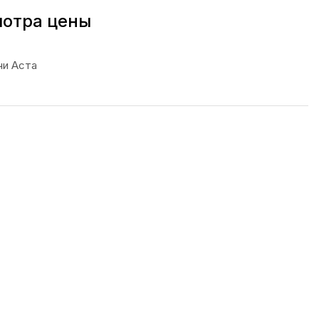
мотра цены
чи Аста