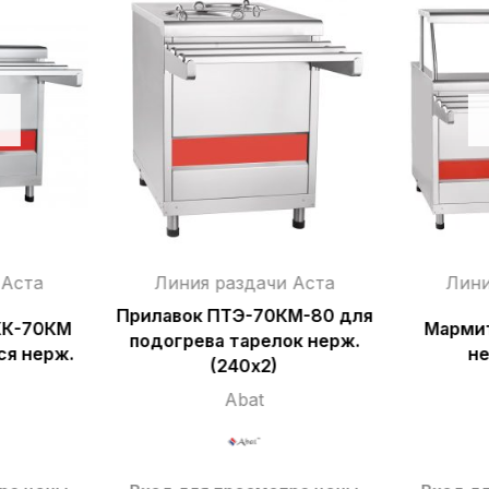
 Аста
Линия раздачи Аста
Лини
Прилавок ПТЭ-70КМ-80 для
КК-70КМ
Марми
подогрева тарелок нерж.
ся нерж.
не
(240х2)
Abat