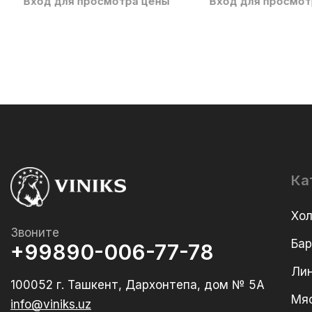
Вход для просмотра цены
Вход для просмот
Ка
Хо
Звоните
Ба
+99890-006-77-78
Лин
100052 г. Ташкент, Дархонтепа, дом № 5А
Мя
info@viniks.uz