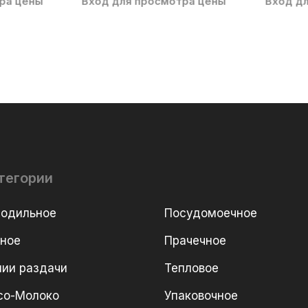
ра цены
Вход для просмотра цены
Вход д
тегории
лодильное
Посудомоечное
рное
Прачечное
ии раздачи
Тепловое
со-Молоко
Упаковочное