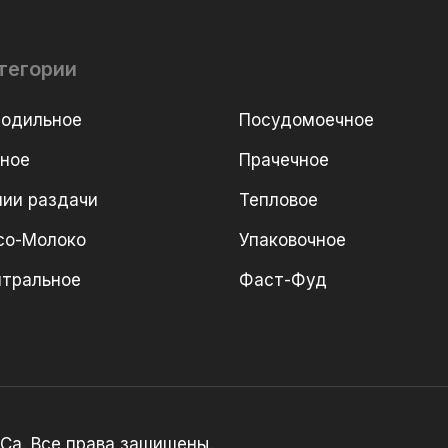
тегории
лодильное
Посудомоечное
рное
Прачечное
ии раздачи
Тепловое
со-Молоко
Упаковочное
йтральное
Фаст-Фуд
Ca. Все права защищены.