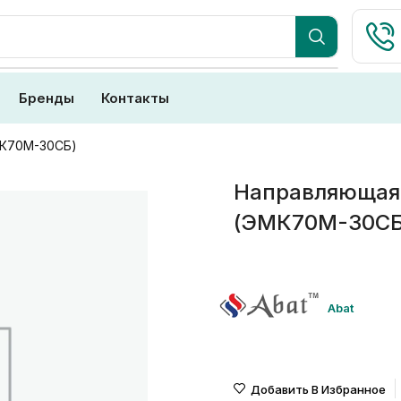
Бренды
Контакты
МК70М-30СБ)
Направляющая 
(ЭМК70М-30СБ
Abat
Добавить В Избранное