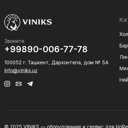
Ка
Хо
Звоните
Ба
+99890-006-77-78
Лин
100052 г. Ташкент, Дархонтепа, дом № 5А
Мя
info@viniks.uz
Не
© 2025 VINIKS — оборудование и сервис для HoRe