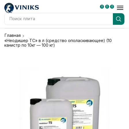
0
0
0
Поиск
плита
Главная
«Неодишер ТС» в л (средство ополаскивающее) (10
канистр по 10кг — 100 кг)