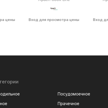
ра цены
Вход для просмотра цены
Вход д
тегории
лодильное
Посудомоечное
рное
Прачечное