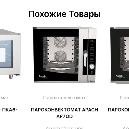
Похожие Товары
омат
Пароконвектомат
Пар
т ПКА6-
ПАРОКОНВЕКТОМАТ APACH
ПАРОКО
AP7QD
Apach Cook Line
Ap