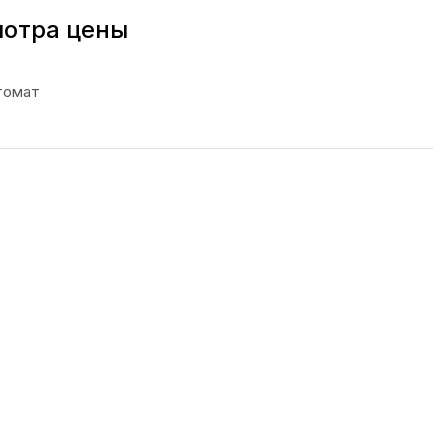
мотра цены
томат