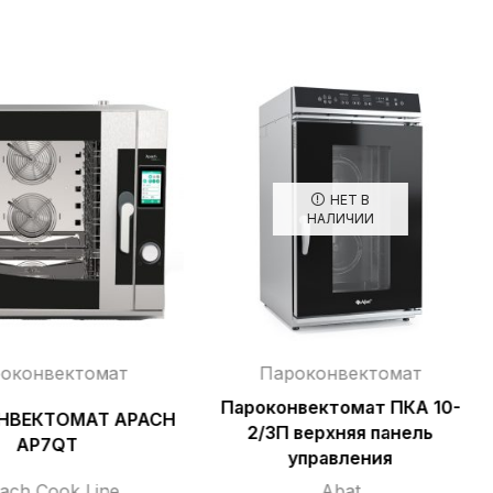
НЕТ В
НАЛИЧИИ
оконвектомат
Пароконвектомат
Пароконвектомат ПКА 10-
НВЕКТОМАТ APACH
2/3П верхняя панель
AP7QT
управления
ach Cook Line
Abat