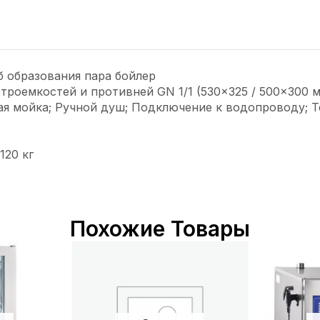
б образования пара бойлер
троемкостей и противней GN 1/1 (530×325 / 500×300 
ая мойка; Ручной душ; Подключение к водопроводу; 
120 кг
Похожие Товары