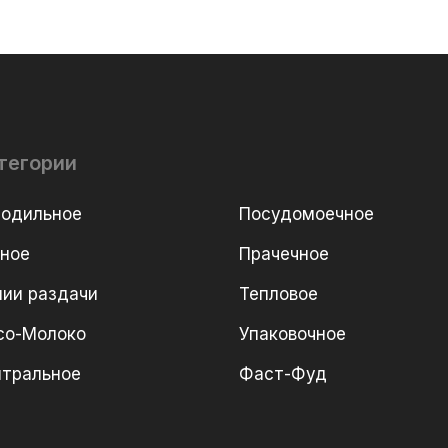
тегории
лодильное
Посудомоечное
рное
Прачечное
ии раздачи
Тепловое
со-Молоко
Упаковочное
йтральное
Фаст-Фуд