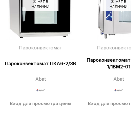
НЕТ В
НЕТ В
НАЛИЧИИ
НАЛИЧИИ
Пароконвектомат
Пароконвект
Пароконвектомат
Пароконвектомат ПКА6-2/3В
1/1ВМ2-01
Abat
Abat
Вход для просмотра цены
Вход для просмот