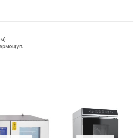
мм)
Термощуп.