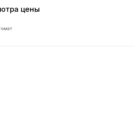
мотра цены
томат