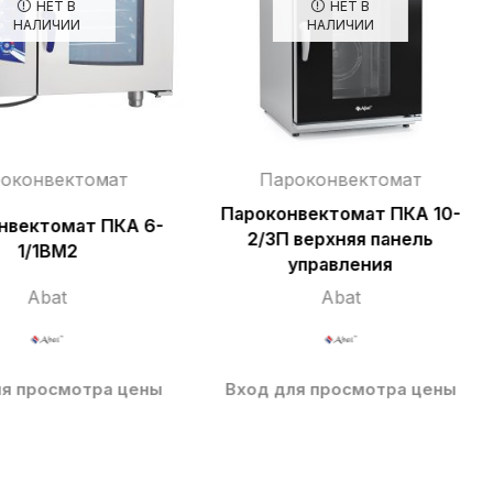
НЕТ В
НЕТ В
НАЛИЧИИ
НАЛИЧИИ
оконвектомат
Пароконвектомат
Пароконвектомат ПКА 10-
нвектомат ПКА 6-
2/3П верхняя панель
1/1ВМ2
управления
Abat
Abat
ля просмотра цены
Вход для просмотра цены