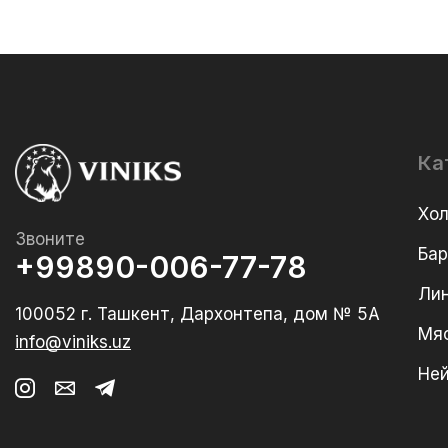
Ка
Хо
Звоните
Ба
+99890-006-77-78
Лин
100052 г. Ташкент, Дархонтепа, дом № 5А
Мя
info@viniks.uz
Не