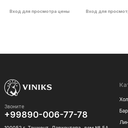
Вход для просмотра цены
Вход для просмот
Ка
Хо
Звоните
Ба
+99890-006-77-78
Лин
100052 г. Ташкент, Дархонтепа, дом № 5А