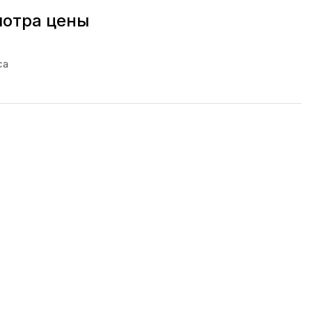
мотра цены
са