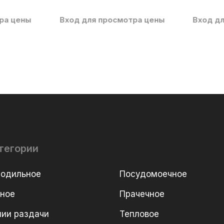
ра цены
Вход для просмотра цены
Вход д
тегории
лодильное
Посудомоечное
рное
Прачечное
ии раздачи
Тепловое