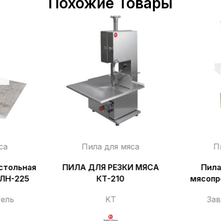
Похожие Товары
са
Пила для мяса
П
стольная
ПИЛА ДЛЯ РЕЗКИ МЯСА
Пила
ПЛН-225
КТ-210
мясопр
ель
KT
За