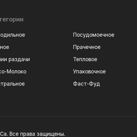
тегории
лодильное
Посудомоечное
рное
Прачечное
ии раздачи
Тепловое
со-Молоко
Упаковочное
йтральное
Фаст-Фуд
Ca. Все права защищены.