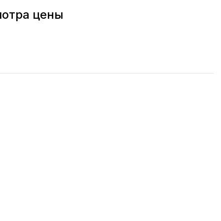
мотра цены
ь