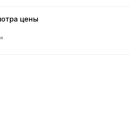
мотра цены
ая