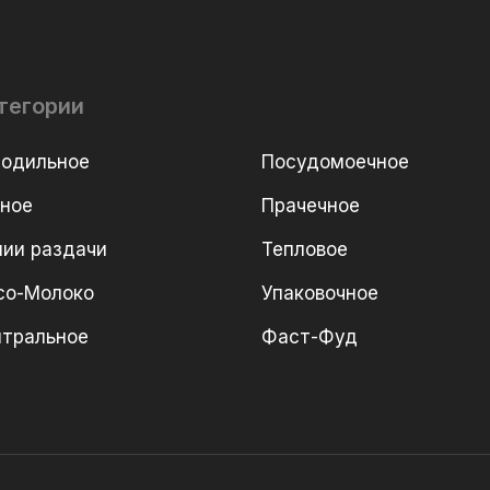
тегории
лодильное
Посудомоечное
рное
Прачечное
ии раздачи
Тепловое
со-Молоко
Упаковочное
йтральное
Фаст-Фуд