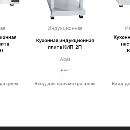
ая
Индукционная
И
ионная
Кухон
Кухонная индукционная
лита
нас
плита КИП-2П
,0
К
Abat
ра цены
Вход для просмотра цены
Вход д