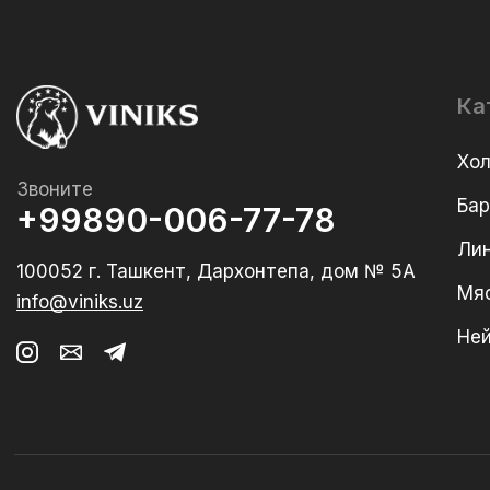
Ка
Хо
Звоните
Ба
+99890-006-77-78
Лин
100052 г. Ташкент, Дархонтепа, дом № 5А
Мя
info@viniks.uz
Не