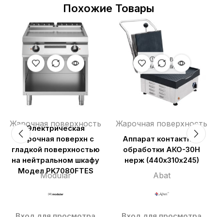
Похожие Товары
НЕТ В
НАЛИЧИИ
Жарочная поверхность
Жарочная поверхность
Электрическая
жарочная поверхн с
Аппарат контактной
гладкой поверхностью
обработки АКО-30Н
на нейтральном шкафу
нерж (440х310х245)
Модел PK7080FTES
Modular
Abat
Вход для просмотра
Вход для просмотра