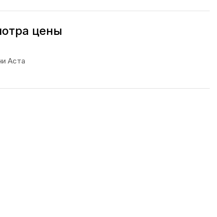
мотра цены
чи Аста