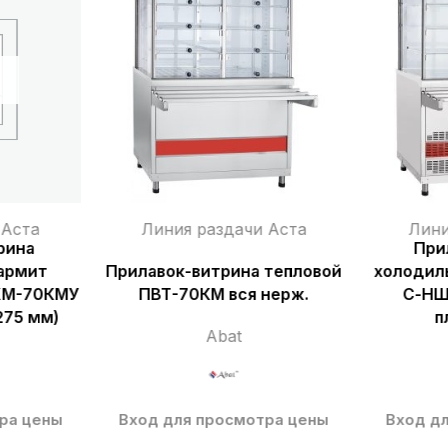
 Аста
Линия раздачи Аста
Лини
рина
При
армит
Прилавок-витрина тепловой
холодил
ХМ-70КМУ
ПВТ-70КМ вся нерж.
С-НШ
275 мм)
п
Abat
ра цены
Вход для просмотра цены
Вход д