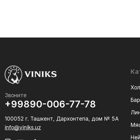
Ка
Хо
Звоните
Ба
+99890-006-77-78
Лин
100052 г. Ташкент, Дархонтепа, дом № 5А
Мя
info@viniks.uz
Не