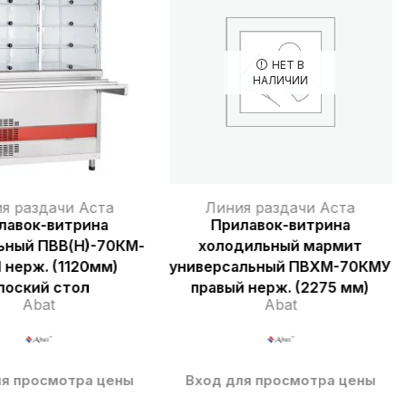
НЕТ В
НАЛИЧИИ
я раздачи Аста
Линия раздачи Аста
лавок-витрина
Прилавок-витрина
ьный ПВВ(Н)-70КМ-
холодильный мармит
 нерж. (1120мм)
универсальный ПВХМ-70КМУ
лоский стол
правый нерж. (2275 мм)
Abat
Abat
ля просмотра цены
Вход для просмотра цены