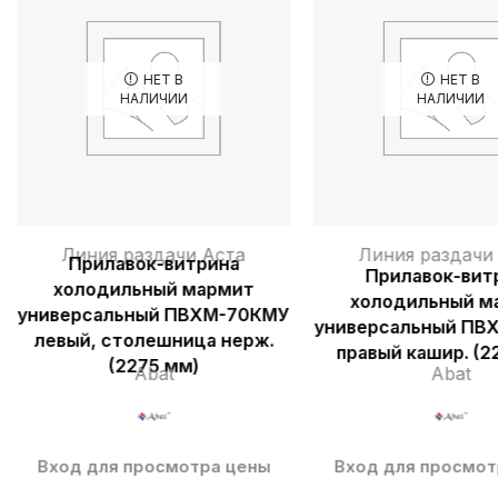
НЕТ В
НЕТ В
НАЛИЧИИ
НАЛИЧИИ
Линия раздачи Аста
Линия раздачи
Прилавок-витрина
Прилавок-вит
холодильный мармит
холодильный м
универсальный ПВХМ-70КМУ
универсальный ПВ
левый, столешница нерж.
правый кашир. (2
(2275 мм)
Abat
Abat
Вход для просмотра цены
Вход для просмот