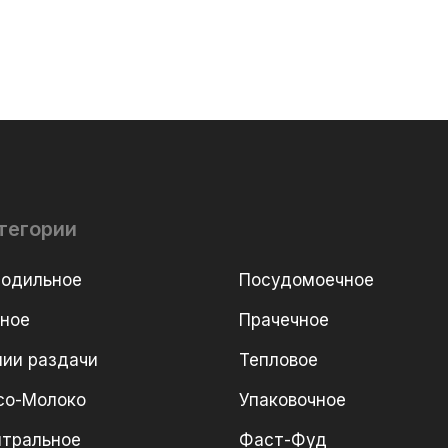
тегории
лодильное
Посудомоечное
рное
Прачечное
ии раздачи
Тепловое
со-Молоко
Упаковочное
йтральное
Фаст-Фуд