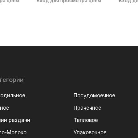
ра цены
Вход для просмотра цены
Вход д
тегории
лодильное
Посудомоечное
рное
Прачечное
ии раздачи
Тепловое
со-Молоко
Упаковочное