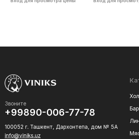
Вход для просмотра цены
Вход для просмот
Ка
Хо
Звоните
Ба
+99890-006-77-78
Лин
100052 г. Ташкент, Дархонтепа, дом № 5А
Мя
info@viniks.uz