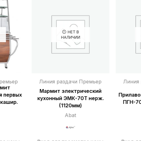
НЕТ В
НАЛИЧИИ
ремьер
Линия раздачи Премьер
Линия
рмит
Мармит электрический
я первых
Прилаво
кухонный ЭМК-70Т нерж.
кашир.
ПГН-70
(1120мм)
Abat