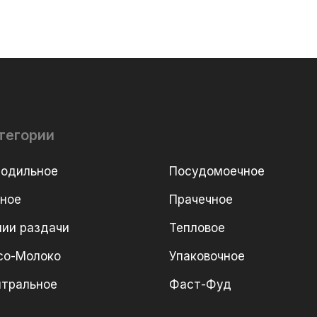
тегории
лодильное
Посудомоечное
рное
Прачечное
ии раздачи
Тепловое
со-Молоко
Упаковочное
йтральное
Фаст-Фуд