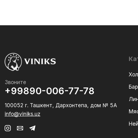
Ка
Хо
Звоните
Ба
+99890-006-77-78
Лин
100052 г. Ташкент, Дархонтепа, дом № 5А
Мя
info@viniks.uz
Не