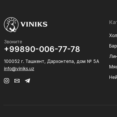
Ка
Хо
Звоните
Ба
+99890-006-77-78
Лин
100052 г. Ташкент, Дархонтепа, дом № 5А
Мя
info@viniks.uz
Не