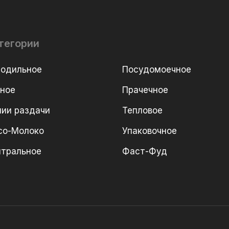
тегории
лодильное
Посудомоечное
рное
Прачечное
ии раздачи
Тепловое
со-Молоко
Упаковочное
йтральное
Фаст-Фуд