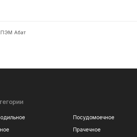
 КПЭМ Абат
тегории
лодильное
Посудомоечное
рное
Прачечное