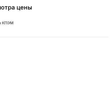
мотра цены
ы КПЭМ