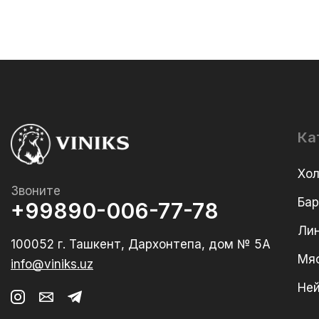
Ка
Хо
Звоните
Ба
+99890-006-77-78
Лин
100052 г. Ташкент, Дархонтепа, дом № 5А
Мя
info@viniks.uz
Не