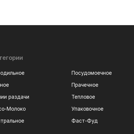
тегории
лодильное
Посудомоечное
рное
Прачечное
ии раздачи
Тепловое
со-Молоко
Упаковочное
йтральное
Фаст-Фуд