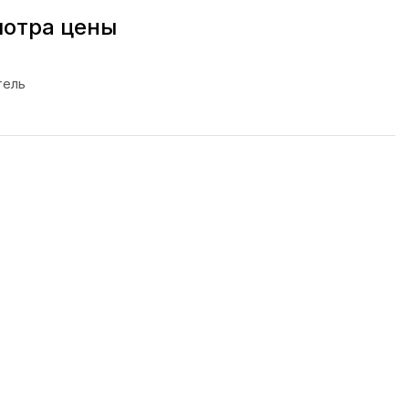
мотра цены
тель