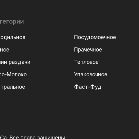
тегории
лодильное
Посудомоечное
рное
Прачечное
ии раздачи
Тепловое
со-Молоко
Упаковочное
йтральное
Фаст-Фуд
Ca. Все права защищены.