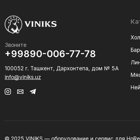
Ка
Хо
Звоните
Ба
+99890-006-77-78
Лин
100052 г. Ташкент, Дархонтепа, дом № 5А
Мя
info@viniks.uz
Не
© 2025 VINIKS — оборудование и сервис для HoRe