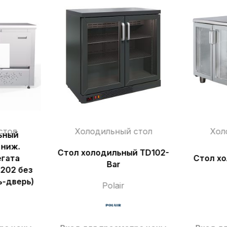
стол
Холодильный стол
Хол
ьный
 ниж.
Стол холодильный TD102-
егата
Стол х
Bar
202 без
ь-дверь)
Polair