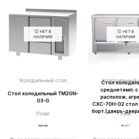
НЕТ В
НЕТ В
НАЛИЧИИ
НАЛИЧИИ
Холодильный стол
Холодильный 
Стол холодил
среднетемп. с
Стол холодильный TM2GN-
располож. агр
03-G
СХС-70Н-02 стол 
борт.(дверь-двер
Polair
Abat