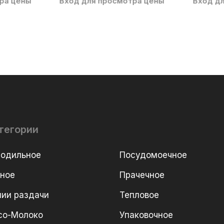
ра цены
Вход для просмотра цены
Вход д
тегории
лодильное
Посудомоечное
рное
Прачечное
ии раздачи
Тепловое
со-Молоко
Упаковочное