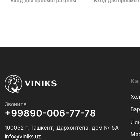
Вход для просмотра цены
Вход для просмот
Ка
Хо
Звоните
Ба
+99890-006-77-78
Лин
100052 г. Ташкент, Дархонтепа, дом № 5А
Мя
info@viniks.uz