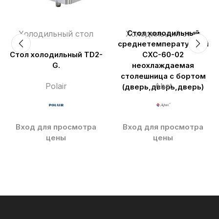
Холодильный стол
Холодильный стол
Стол холодильный
среднетемпературный
Стол холодильный TD2-
СХС-60-02
G.
неохлаждаемая
столешница с бортом
Polair
Abat
(дверь,дверь,дверь)
Вход для просмотра
Вход для просмотра
цены
цены