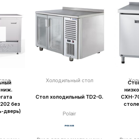
стол
Холодильный стол
Хол
ьный
Сто
 ниж.
низк
егата
Стол холодильный TD2-G.
СХН-7
202 без
столе
ь-дверь)
Polair