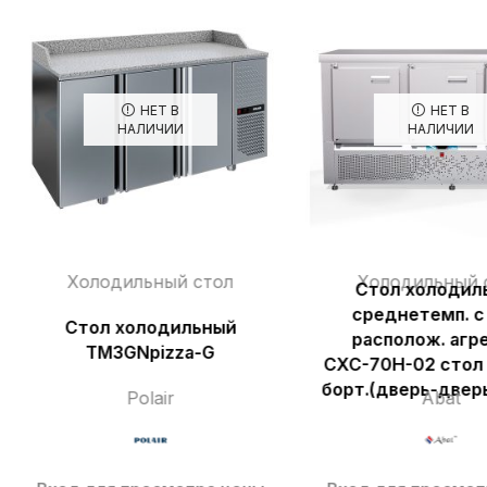
НЕТ В
НЕТ В
НАЛИЧИИ
НАЛИЧИИ
Холодильный стол
Холодильный 
Стол холодил
среднетемп. с
Стол холодильный
располож. агр
TM3GNpizza-G
СХС-70Н-02 стол 
борт.(дверь-двер
Polair
Abat