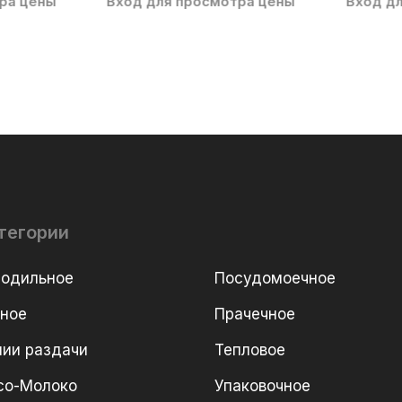
ра цены
Вход для просмотра цены
Вход д
тегории
лодильное
Посудомоечное
рное
Прачечное
ии раздачи
Тепловое
со-Молоко
Упаковочное