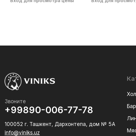
Вход для просмотра цены
Вход для просмот
Ка
Хо
Звоните
Ба
+99890-006-77-78
Лин
100052 г. Ташкент, Дархонтепа, дом № 5А
Мя
info@viniks.uz