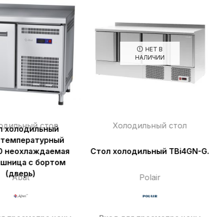
НЕТ В
НАЛИЧИИ
одильный стол
Холодильный стол
л холодильный
отемпературный
0 неохлаждаемая
Стол холодильный TBi4GN-G.
шница с бортом
(дверь)
Abat
Polair