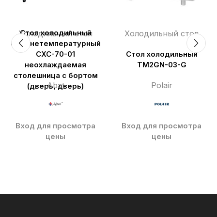
Холодильный стол
Стол холодильный
Холодильный стол
среднетемпературный
СХС-70-01
Стол холодильный
неохлаждаемая
TM2GN-03-G
столешница с бортом
Abat
Polair
(дверь, дверь)
Вход для просмотра
Вход для просмотра
цены
цены