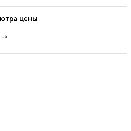
мотра цены
ный