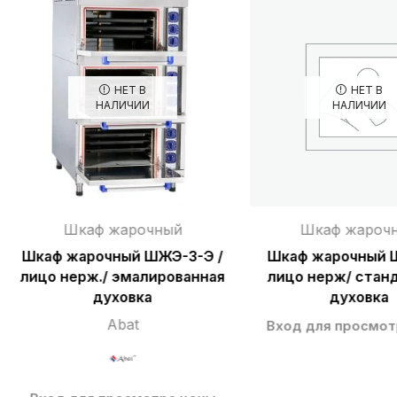
НЕТ В
НЕТ В
НАЛИЧИИ
НАЛИЧИИ
Шкаф жарочный
Шкаф жароч
Шкаф жарочный ШЖЭ-3-Э /
Шкаф жарочный 
лицо нерж./ эмалированная
лицо нерж/ стан
духовка
духовка
Abat
Вход для просмот