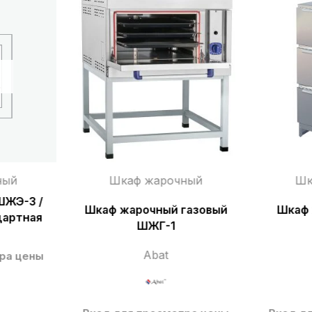
ный
Шкаф жарочный
Шк
ШЖЭ-3 /
Шкаф жарочный газовый
Шкаф
дартная
ШЖГ-1
Abat
ра цены