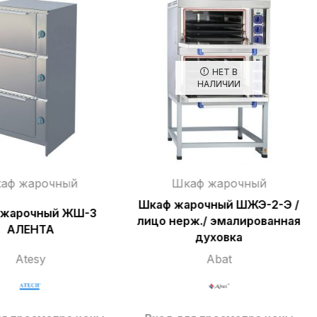
НЕТ В
НАЛИЧИИ
аф жарочный
Шкаф жарочный
Шкаф жарочный ШЖЭ-2-Э /
 жарочный ЖШ-3
лицо нерж./ эмалированная
АЛЕНТА
духовка
Atesy
Abat