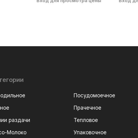
Вход для просмотра цены
Вход д
тегории
лодильное
Посудомоечное
рное
Прачечное
ии раздачи
Тепловое
со-Молоко
Упаковочное