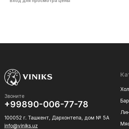
Вход для просмотра цены
Ка
Хо
Звоните
Ба
+99890-006-77-78
Лин
100052 г. Ташкент, Дархонтепа, дом № 5А
Мя
info@viniks.uz