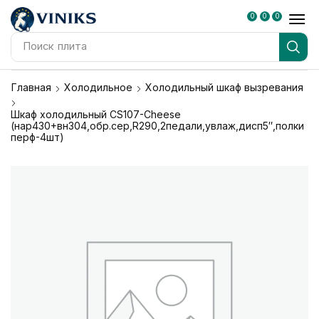
0
0
0
Поиск
плита
Главная
Холодильное
Холодильный шкаф вызревания
Шкаф холодильный CS107-Cheese
(нар430+вн304,обр.сер,R290,2педали,увлаж,дисп5″,полки
перф-4шт)