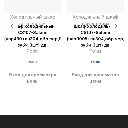
Холодильный шкаф
Холодильный шкаф
вызревания
вызревания
Шкаф холодильный
Шкаф холодильный
CS107-Salami
CS107-Salami
педали)
R290,увлаж,дисп5″,б/
(нар430+вн304,обр.сер,R290,2педали,увлаж,дисп5″,У
(нар9005+вн304,обр.чер,R
зубч-3шт) дв.
зубч-3шт) дв
Polair
Polair
Вход для просмотра
Вход для просмотра
цены
цены