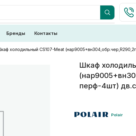
Бренды
Контакты
каф холодильный CS107-Meat (нар9005+вн304,обр.чер,R290,2п
Шкаф холодиль
(нар9005+вн30
перф-4шт) дв.
Polair