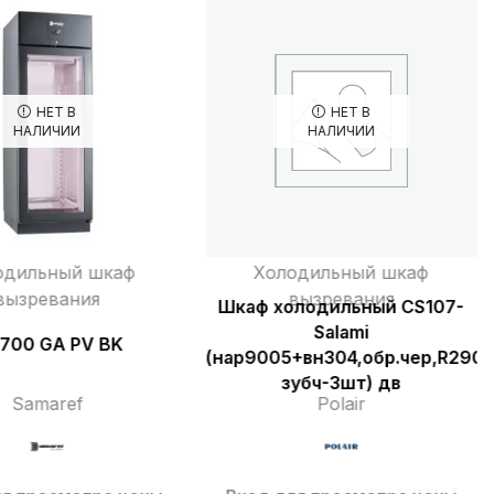
НЕТ В
НЕТ В
НАЛИЧИИ
НАЛИЧИИ
одильный шкаф
Холодильный шкаф
вызревания
вызревания
Шкаф холодильный CS107-
Salami
 700 GA PV BK
(нар9005+вн304,обр.чер,R290,
зубч-3шт) дв
Samaref
Polair