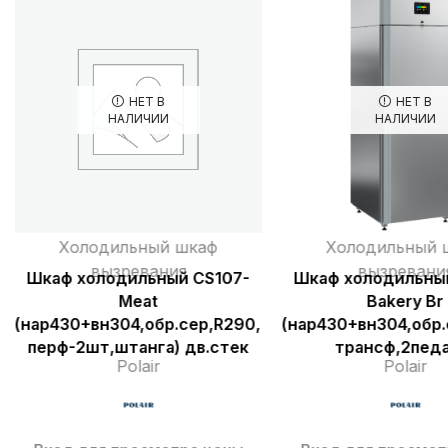
НЕТ В
НЕТ В
НАЛИЧИИ
НАЛИЧИИ
Холодильный шкаф
Холодильный 
вызревания
вызревани
Шкаф холодильный CS107-
Шкаф холодильны
Meat
Bakery Br
,2педали,увлаж,дисп5″,УФ,полки
(нар430+вн304,обр.сер,R290,2педали,увлаж,дисп5
(нар430+вн304,обр.
перф-2шт,штанга) дв.стек
трансф,2педа
Polair
Polair