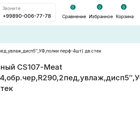
0
0
0
Звоните
+99890-006-77-78
Сравнение
Избранное
Корзина
ед,увлаж,дисп5″,УФ,полки перф-4шт) дв.стек
ный CS107-Meat
4,обр.чер,R290,2пед,увлаж,дисп5″,
стек