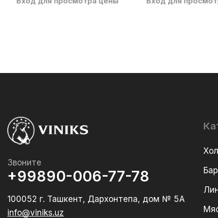
Вход для просмотра цены
Вход для просмот
Ка
Хо
Звоните
Ба
+99890-006-77-78
Лин
100052 г. Ташкент, Дархонтепа, дом № 5А
Мя
info@viniks.uz