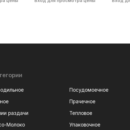
ра цены
Вход для просмотра цены
Вход д
тегории
лодильное
Посудомоечное
рное
Прачечное
ии раздачи
Тепловое
со-Молоко
Упаковочное