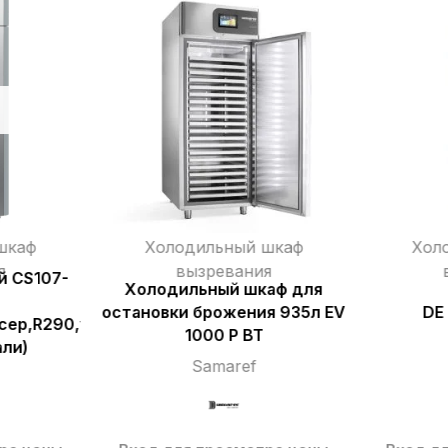
шкаф
Холодильный шкаф
Хол
я
вызревания
й CS107-
Холодильный шкаф для
остановки брожения 935л EV
DE
″,УФ,полки
сер,R290,увлаж,дисп5″,б/
1000 P BT
ли)
Samaref