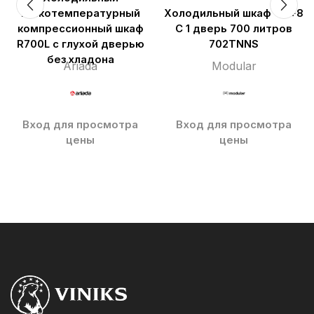
низкотемпературный
Холодильный шкаф -2/+8
компрессионный шкаф
С 1 дверь 700 литров
R700L с глухой дверью
702TNNS
без хладона
Ariada
Modular
Вход для просмотра
Вход для просмотра
цены
цены