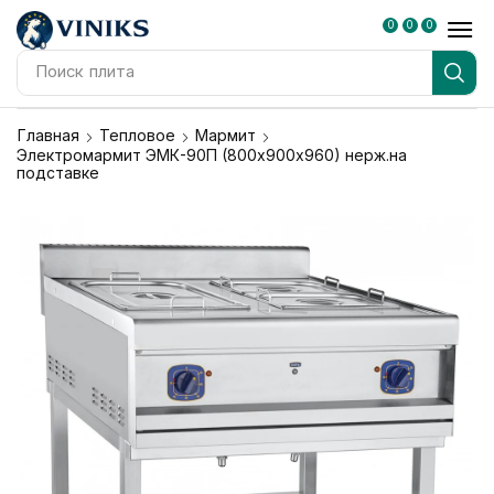
0
0
0
Поиск
плита
Главная
Тепловое
Мармит
Электромармит ЭМК-90П (800х900х960) нерж.на
подставке