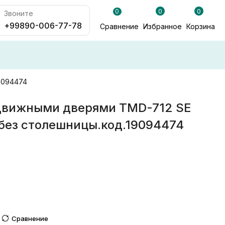
0
0
0
Звоните
+99890-006-77-78
Сравнение
Избранное
Корзина
9094474
движными дверями TMD-712 SE
без столешницы.код.19094474
Сравнение