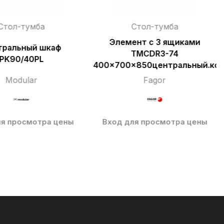
Стол-тумба
Стол-тумба
Элемент с 3 ящиками
тральный шкаф
TMCDR3-74
PK90/40PL
400x700x850центральный.код
Modular
Fagor
ля просмотра цены
Вход для просмотра цены