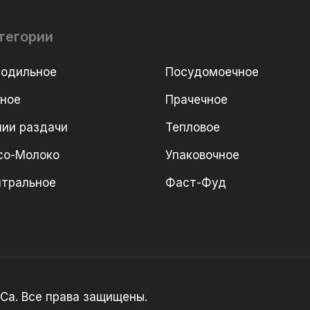
тегории
лодильное
Посудомоечное
рное
Прачечное
ии раздачи
Тепловое
со-Молоко
Упаковочное
йтральное
Фаст-Фуд
Ca. Все права защищены.