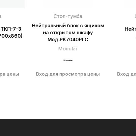
а
Стол-тумба
Нейтральный блок с ящиком
СТКП-7-3
Ней
на открытом шкафу
700х860)
Мод.PK7040PLC
Modular
ра цены
Вход для просмотра цены
Вход д