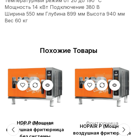
Температурный режим от 20 до 190 °С
Мощность 14 кВт Подключение 380 В
Ширина 550 мм Глубина 899 мм Высота 940 мм
Вес 60 кг
Похожие Товары
HOP.P (Мощная
Фритюрница
Фритюрница
HOPAIR Р (Мощная
воздушная фритюрница
воздушная фритюрница
без системы